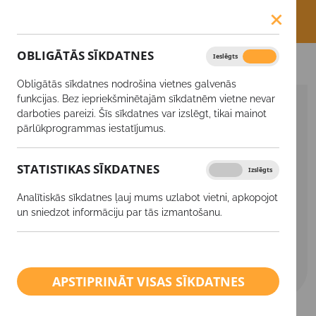
OBLIGĀTĀS SĪKDATNES
Ieslēgts
Izslēgts
Produkti
DK EXCITED
Obligātās sīkdatnes nodrošina vietnes galvenās
funkcijas. Bez iepriekšminētajām sīkdatnēm vietne nevar
SĒKLAS
darboties pareizi. Šīs sīkdatnes var izslēgt, tikai mainot
pārlūkprogrammas iestatījumus.
Augu aizsardzības līdzekļi
STATISTIKAS SĪKDATNES
Ieslēgts
Izslēgts
Minerālmēsli
Analītiskās sīkdatnes ļauj mums uzlabot vietni, apkopojot
Ārpussakņu mēslošanas līdzekļi
un sniedzot informāciju par tās izmantošanu.
Kaļķis
BIO saimniecībām
APSTIPRINĀT VISAS SĪKDATNES