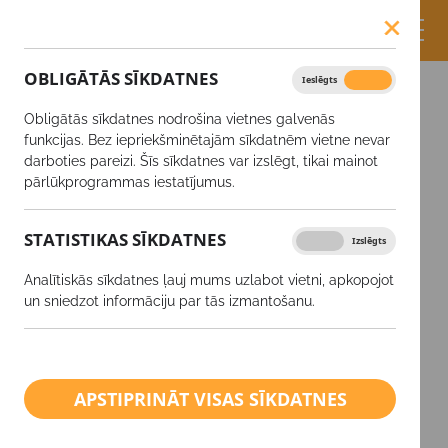
OBLIGĀTĀS SĪKDATNES
Ieslēgts
Izslēgts
Obligātās sīkdatnes nodrošina vietnes galvenās
funkcijas. Bez iepriekšminētajām sīkdatnēm vietne nevar
darboties pareizi. Šīs sīkdatnes var izslēgt, tikai mainot
pārlūkprogrammas iestatījumus.
LAPA, KURU
STATISTIKAS SĪKDATNES
Ieslēgts
Izslēgts
MEKLĒJAT, NAV
Analītiskās sīkdatnes ļauj mums uzlabot vietni, apkopojot
ATRASTA.
un sniedzot informāciju par tās izmantošanu.
Atvainojamies, saite, iespējams, ir bojāta vai
lapa ir dzēsta.
APSTIPRINĀT VISAS SĪKDATNES
ATPAKAĻ UZ SĀKUMU