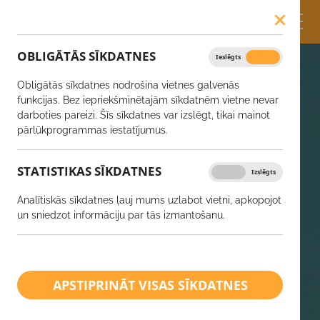
OBLIGĀTĀS SĪKDATNES
Ieslēgts
Izslēgts
Obligātās sīkdatnes nodrošina vietnes galvenās
funkcijas. Bez iepriekšminētajām sīkdatnēm vietne nevar
darboties pareizi. Šīs sīkdatnes var izslēgt, tikai mainot
pārlūkprogrammas iestatījumus.
STATISTIKAS SĪKDATNES
Ieslēgts
Izslēgts
Analītiskās sīkdatnes ļauj mums uzlabot vietni, apkopojot
un sniedzot informāciju par tās izmantošanu.
APSTIPRINĀT VISAS SĪKDATNES