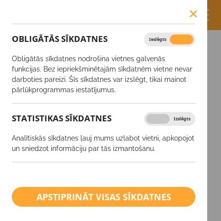
OBLIGĀTĀS SĪKDATNES
Ieslēgts
Izslēgts
Obligātās sīkdatnes nodrošina vietnes galvenās
funkcijas. Bez iepriekšminētajām sīkdatnēm vietne nevar
darboties pareizi. Šīs sīkdatnes var izslēgt, tikai mainot
pārlūkprogrammas iestatījumus.
LAPA, KURU
STATISTIKAS SĪKDATNES
Ieslēgts
Izslēgts
MEKLĒJAT, NAV
Analītiskās sīkdatnes ļauj mums uzlabot vietni, apkopojot
ATRASTA.
un sniedzot informāciju par tās izmantošanu.
Atvainojamies, saite, iespējams, ir bojāta vai
lapa ir dzēsta.
APSTIPRINĀT VISAS SĪKDATNES
ATPAKAĻ UZ SĀKUMU