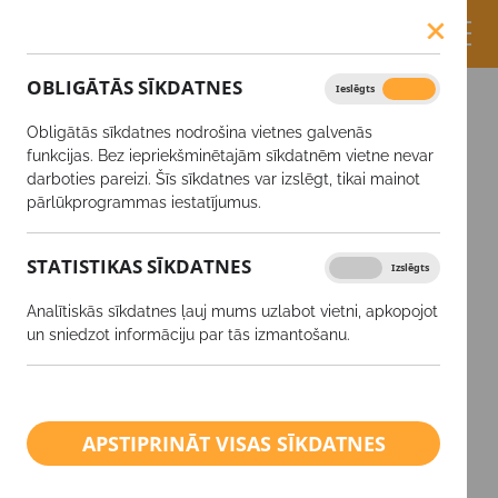
OBLIGĀTĀS SĪKDATNES
Ieslēgts
Izslēgts
Obligātās sīkdatnes nodrošina vietnes galvenās
funkcijas. Bez iepriekšminētajām sīkdatnēm vietne nevar
darboties pareizi. Šīs sīkdatnes var izslēgt, tikai mainot
pārlūkprogrammas iestatījumus.
LAPA, KURU
STATISTIKAS SĪKDATNES
Ieslēgts
Izslēgts
MEKLĒJAT, NAV
Analītiskās sīkdatnes ļauj mums uzlabot vietni, apkopojot
ATRASTA.
un sniedzot informāciju par tās izmantošanu.
Atvainojamies, saite, iespējams, ir bojāta vai
lapa ir dzēsta.
APSTIPRINĀT VISAS SĪKDATNES
ATPAKAĻ UZ SĀKUMU