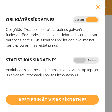
OBLIGĀTĀS SĪKDATNES
Ieslēgts
Izslēgts
Obligātās sīkdatnes nodrošina vietnes galvenās
funkcijas. Bez iepriekšminētajām sīkdatnēm vietne nevar
darboties pareizi. Šīs sīkdatnes var izslēgt, tikai mainot
pārlūkprogrammas iestatījumus.
LAPA, KURU
STATISTIKAS SĪKDATNES
Ieslēgts
Izslēgts
MEKLĒJAT, NAV
Analītiskās sīkdatnes ļauj mums uzlabot vietni, apkopojot
ATRASTA.
un sniedzot informāciju par tās izmantošanu.
Atvainojamies, saite, iespējams, ir bojāta vai
lapa ir dzēsta.
APSTIPRINĀT VISAS SĪKDATNES
ATPAKAĻ UZ SĀKUMU