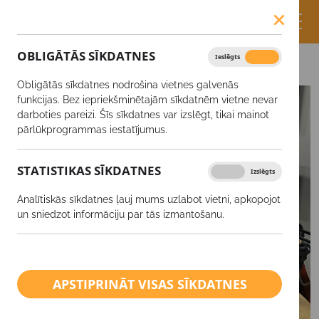
OBLIGĀTĀS SĪKDATNES
Ieslēgts
Izslēgts
Aktualitātes
“Ko un kā sēsi – to pļausi”
Obligātās sīkdatnes nodrošina vietnes galvenās
funkcijas. Bez iepriekšminētajām sīkdatnēm vietne nevar
darboties pareizi. Šīs sīkdatnes var izslēgt, tikai mainot
pārlūkprogrammas iestatījumus.
STATISTIKAS SĪKDATNES
Ieslēgts
Izslēgts
Analītiskās sīkdatnes ļauj mums uzlabot vietni, apkopojot
un sniedzot informāciju par tās izmantošanu.
APSTIPRINĀT VISAS SĪKDATNES