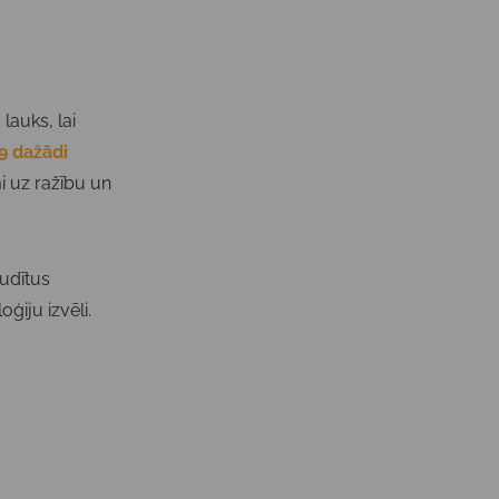
auks, lai
9 dažādi
mi uz ražību un
udītus
ģiju izvēli.