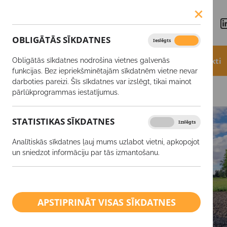
OBLIGĀTĀS SĪKDATNES
Ieslēgts
Izslēgts
Aktualitātes
Akcijas
Produkti
Obligātās sīkdatnes nodrošina vietnes galvenās
funkcijas. Bez iepriekšminētajām sīkdatnēm vietne nevar
darboties pareizi. Šīs sīkdatnes var izslēgt, tikai mainot
Aktualitātes
Ziemas rapša sēja
pārlūkprogrammas iestatījumus.
STATISTIKAS SĪKDATNES
Ieslēgts
Izslēgts
Analītiskās sīkdatnes ļauj mums uzlabot vietni, apkopojot
un sniedzot informāciju par tās izmantošanu.
APSTIPRINĀT VISAS SĪKDATNES