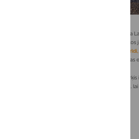
Scandagra Lat
sagatavotos j
rapšu hibrīdi,
audzēšanas efe
Mūsu mērķis i
rezultātus, l
Jaunākās ziņas