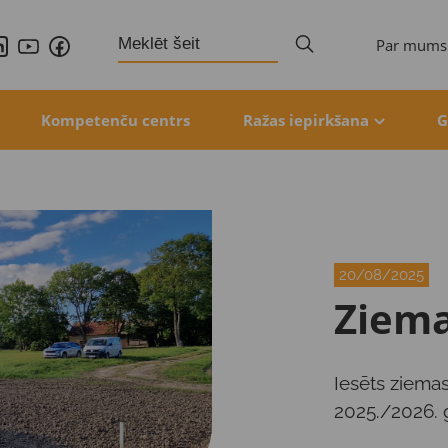
Search
Par mums
for:
Kompetenču centrs
Ražas iepirkšana
G
20/08/2025
Ziema
Iesēts ziema
2025./2026. 