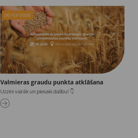
06/07/2026
Valmieras graudu punkta atklāšana
Uzzini vairāk un piesaki dalību! 👇