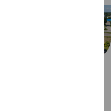
21/07/2026
Jauns graudu pieņemšanas punkts
Valmierā
Paplašinām savu darbību Vidzemē, atklājot jaunu
graudu pieņemšanas punktu Valmierā