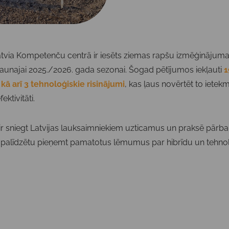
via Kompetenču centrā ir iesēts ziemas rapšu izmēģinājuma l
aunajai 2025./2026. gada sezonai. Šogad pētījumos iekļauti
1
 kā arī 3 tehnoloģiskie risinājumi
, kas ļaus novērtēt to ietek
ktivitāti.
r sniegt Latvijas lauksaimniekiem uzticamus un praksē pārba
ai palīdzētu pieņemt pamatotus lēmumus par hibrīdu un tehnolo