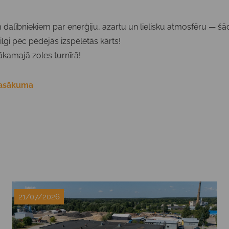
m dalībniekiem par enerģiju, azartu un lielisku atmosfēru — šā
ilgi pēc pēdējās izspēlētās kārts!
ākamajā zoles turnīrā!
pasākuma
21/07/2026