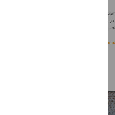
Paldies visie
paliek atmiņā 
Uz tikšanos n
Foto no no 
Jaunākās ziņas
07/08/2026