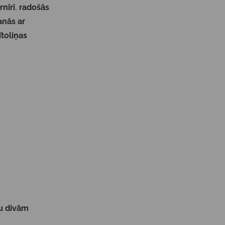
rnīri
,
radošās
anās ar
ītoliņas
u divām