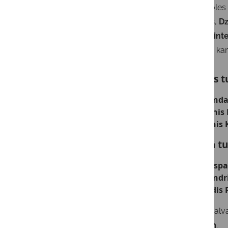
Paralēli zoles
darbnīcas
,
Dz
mākslīgā inte
koncertu
, k
Izklaides t
vieta –
Zanda
vieta –
Arnis
vieta –
Jānis
Galvenā tu
vieta –
Kaspa
vieta –
Sandri
vieta –
Aldis 
Galvenā balva
personām
.