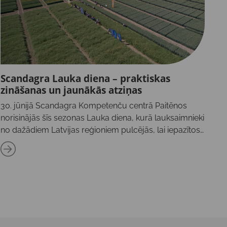
Scandagra Lauka diena – praktiskas
zināšanas un jaunākās atziņas
30. jūnijā Scandagra Kompetenču centrā Paitēnos
norisinājās šīs sezonas Lauka diena, kurā lauksaimnieki
no dažādiem Latvijas reģioniem pulcējās, lai iepazītos
ar Kompetenču centra izmēģinājumiem un
jaunākajām atziņām graudaugu un rapša […]