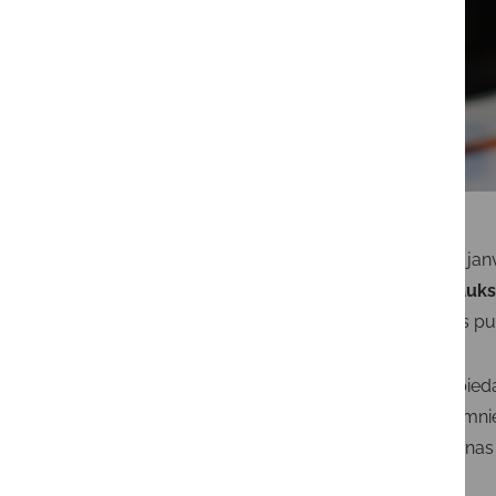
Šī gada 8. ja
rīkotais lauk
Pasākums pu
Turnīros pied
varēja saimni
izpārdošanas 