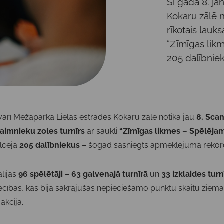
Šī gada 8. ja
Kokaru zālē n
rīkotais lauks
“Zīmīgas lik
205 dalībniek
nvārī Mežaparka Lielās estrādes Kokaru zālē notika jau
8. Sca
saimnieku zoles turnīrs
ar saukli
“Zīmīgas likmes – Spēlēja
lcēja
205 dalībniekus
– šogad sasniegts apmeklējuma rekor
alījās
96 spēlētāji
–
63 galvenajā turnīrā
un
33 izklaides turn
ecības, kas bija sakrājušas nepieciešamo punktu skaitu ziem
akcijā.