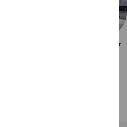
Valmieras graudu pieņemšanas punkts ir
uzsācis graudu pieņemšanu!
Darba laiks katru dienu 8:00 - 20:00