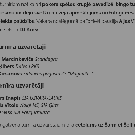
 turnīriem notika arī
pokera spēles krupjē pavadībā
,
bingo tu
iesmu un deju svētku muzeja apmeklējums
un
fotografēš
lekta palīdzību
. Vakara noslēgumā dalībnieki baudīja
Aijas V
am sekoja
DJ Kress
.
urnīra uzvarētāji
 Marcinkeviča
Scandagra
 Ķibers
Daiva LPKS
 Kirsanovs
Salnavas pagasta ZS “Magonītes”
rnīra uzvarētāji
rs Inapis
SIA UZVARA-LAUKS
s Vītols
Vidiņi MS, SIA Ģirts
Preiss
SIA Paugurmuiža
 galvenā turnīra uzvarētājam bija
ceļojums uz Šarm el Šeih