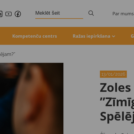
Search
Par mums
for:
Kompetenču centrs
Ražas iepirkšana
G
lējam?”
13/01/2026
Zoles
”Zīmī
Spēlē