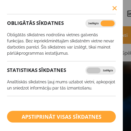
OBLIGĀTĀS SĪKDATNES
Ieslēgts
Izslēgts
Aktualitātes
Akcijas
Produkti
Obligātās sīkdatnes nodrošina vietnes galvenās
funkcijas. Bez iepriekšminētajām sīkdatnēm vietne nevar
darboties pareizi. Šīs sīkdatnes var izslēgt, tikai mainot
Aktualitātes
Zoles turnīrs 2026 ”Zīmīgas likmes – Spē
pārlūkprogrammas iestatījumus.
STATISTIKAS SĪKDATNES
Ieslēgts
Izslēgts
Analītiskās sīkdatnes ļauj mums uzlabot vietni, apkopojot
un sniedzot informāciju par tās izmantošanu.
APSTIPRINĀT VISAS SĪKDATNES