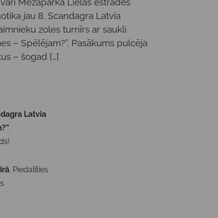
nvārī Mežaparka Lielās estrādes
otika jau 8. Scandagra Latvia
aimnieku zoles turnīrs ar saukli
mes – Spēlējam?”. Pasākums pulcēja
us – šogad […]
ndagra Latvia
m?”
.
ds!
īrā
. Piedalīties
as