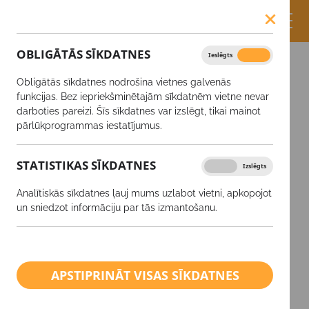
OBLIGĀTĀS SĪKDATNES
Ieslēgts
Izslēgts
Akcijas
Iegādājies YaraVita® Mancozin un piedalies
klientu braucienā!
Obligātās sīkdatnes nodrošina vietnes galvenās
funkcijas. Bez iepriekšminētajām sīkdatnēm vietne nevar
Iegādājies
darboties pareizi. Šīs sīkdatnes var izslēgt, tikai mainot
pārlūkprogrammas iestatījumus.
YaraVita®
STATISTIKAS SĪKDATNES
Ieslēgts
Izslēgts
Mancozin un
Analītiskās sīkdatnes ļauj mums uzlabot vietni, apkopojot
piedalies klientu
un sniedzot informāciju par tās izmantošanu.
braucienā!
APSTIPRINĀT VISAS SĪKDATNES
YaraVita
MANCOZIN
ir koncentrēts ārpussakņu
mēslojums, kas satur lielu mangāna, vara un cinka