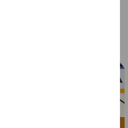
Brauciena programma:
Informācija par brauciena
programmu sekos tuvāk brauciena datumam