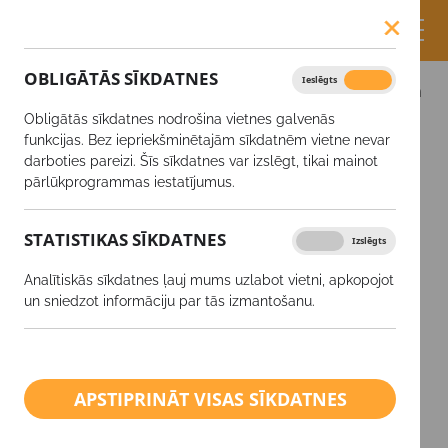
OBLIGĀTĀS SĪKDATNES
Ieslēgts
Izslēgts
Akcijas
Pērc Bayer produktus, krāj punktus un saņem
balvas!
Obligātās sīkdatnes nodrošina vietnes galvenās
funkcijas. Bez iepriekšminētajām sīkdatnēm vietne nevar
Pērc Bayer
darboties pareizi. Šīs sīkdatnes var izslēgt, tikai mainot
pārlūkprogrammas iestatījumus.
produktus, krāj
STATISTIKAS SĪKDATNES
Ieslēgts
Izslēgts
punktus un saņem
Analītiskās sīkdatnes ļauj mums uzlabot vietni, apkopojot
balvas!
un sniedzot informāciju par tās izmantošanu.
Iegādājoties
BAYER
produktus no mūsu produktu
portfeļa, pelni punktus ar katru pirkumu, un
APSTIPRINĀT VISAS SĪKDATNES
apmaini tos pret vērtīgām balvām.