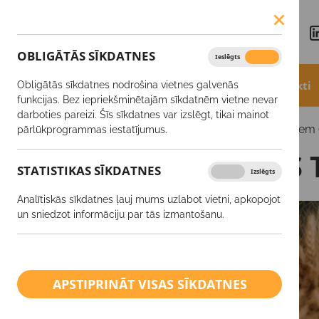
OBLIGĀTĀS SĪKDATNES
Ieslēgts
Izslēgts
Aktualitātes
Akcijas
Produkti
Obligātās sīkdatnes nodrošina vietnes galvenās
funkcijas. Bez iepriekšminētajām sīkdatnēm vietne nevar
darboties pareizi. Šīs sīkdatnes var izslēgt, tikai mainot
Galerijas
SCANDAGRA ZOLES TURNĪRS zemniekiem (
pārlūkprogrammas iestatījumus.
SCANDAGRA ZOLES T
STATISTIKAS SĪKDATNES
Ieslēgts
Izslēgts
Analītiskās sīkdatnes ļauj mums uzlabot vietni, apkopojot
un sniedzot informāciju par tās izmantošanu.
APSTIPRINĀT VISAS SĪKDATNES