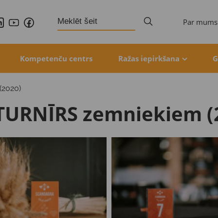
Search
Par mums
for:
Kompetenču centrs
Ražas iepirkšana
G
2020)
URNĪRS zemniekiem (