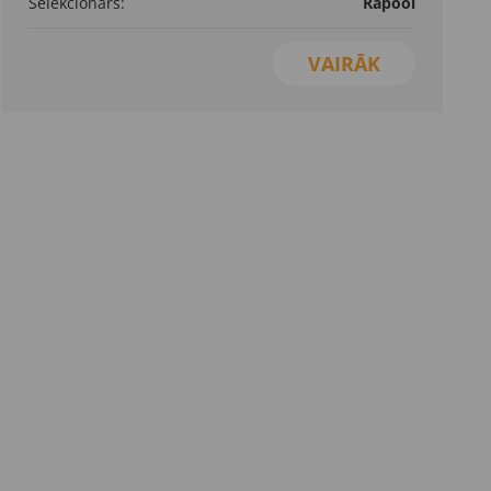
Selekcionārs:
Rapool
VAIRĀK