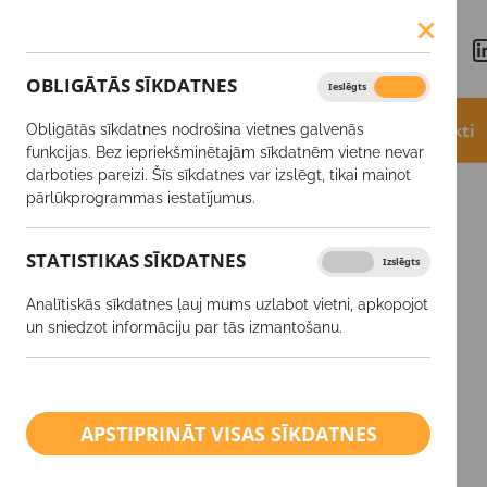
OBLIGĀTĀS SĪKDATNES
Ieslēgts
Izslēgts
Aktualitātes
Akcijas
Produkti
Obligātās sīkdatnes nodrošina vietnes galvenās
funkcijas. Bez iepriekšminētajām sīkdatnēm vietne nevar
darboties pareizi. Šīs sīkdatnes var izslēgt, tikai mainot
SĒKLAS
Vasaras rapsis
pārlūkprogrammas iestatījumus.
STATISTIKAS SĪKDATNES
Ieslēgts
Izslēgts
SĒKLAS
Analītiskās sīkdatnes ļauj mums uzlabot vietni, apkopojot
Izsējas normas kalkulators
un sniedzot informāciju par tās izmantošanu.
Ziemas kvieši
Ziemas rapsis
APSTIPRINĀT VISAS SĪKDATNES
Ziemas mieži