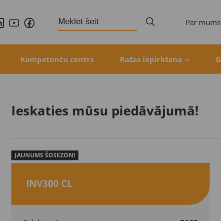
Search
Par mums
for:
Kompetenču centrs
Ražas iepirkšana
G
Ieskaties mūsu piedāvājumā!
JAUNUMS ŠOSEZON!
INV300 CL