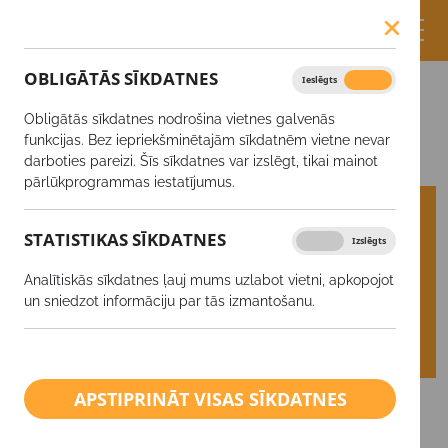
OBLIGĀTĀS SĪKDATNES
Ieslēgts
Izslēgts
Ražas iepirkšana
Biržas cenas
Obligātās sīkdatnes nodrošina vietnes galvenās
Biržas cenas
funkcijas. Bez iepriekšminētajām sīkdatnēm vietne nevar
darboties pareizi. Šīs sīkdatnes var izslēgt, tikai mainot
pārlūkprogrammas iestatījumus.
Graudu iepirkšanas punkti
Ražas iepircēji
STATISTIKAS SĪKDATNES
Ieslēgts
Izslēgts
Biržas cenas
Ražas iepirkšanas līgumi
Analītiskās sīkdatnes ļauj mums uzlabot vietni, apkopojot
un sniedzot informāciju par tās izmantošanu.
Kvalitātes rādītāji
Pirmapstrādes izcenojumi
Sertifikāti
APSTIPRINĀT VISAS SĪKDATNES