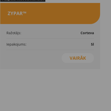
ZYPAR™
Ražotājs:
Corteva
Iepakojums:
5l
VAIRĀK