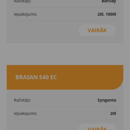
Ražotājs:
Barclay
Iepakojums:
20l, 1000l
VAIRĀK
BRASAN 540 EC
Ražotājs:
Syngenta
Iepakojums:
20l
VAIRĀK