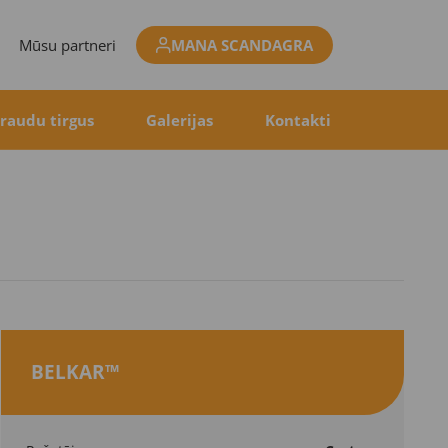
Mūsu partneri
MANA SCANDAGRA
raudu tirgus
Galerijas
Kontakti
BELKAR™