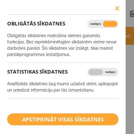
OBLIGĀTĀS SĪKDATNES
Ieslēgts
Izslēgts
Aktualitātes
Akcijas
Produkti
Obligātās sīkdatnes nodrošina vietnes galvenās
funkcijas. Bez iepriekšminētajām sīkdatnēm vietne nevar
darboties pareizi. Šīs sīkdatnes var izslēgt, tikai mainot
Augu aizsardzības līdzekļi
Herbicīdi
pārlūkprogrammas iestatījumus.
STATISTIKAS SĪKDATNES
Ieslēgts
Izslēgts
SĒKLAS
Analītiskās sīkdatnes ļauj mums uzlabot vietni, apkopojot
Augu aizsardzības līdzekļi
un sniedzot informāciju par tās izmantošanu.
Kodnes
Herbicīdi
APSTIPRINĀT VISAS SĪKDATNES
Fungicīdi