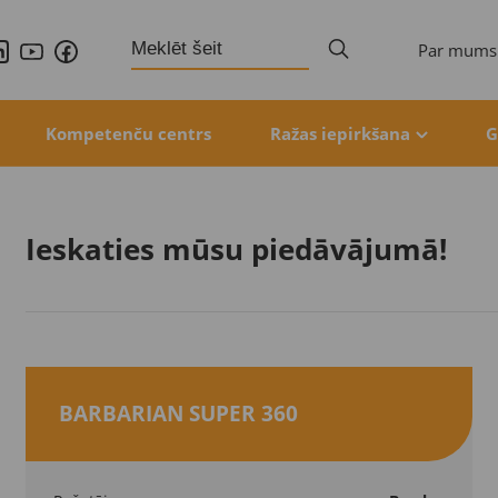
Search
Par mums
for:
Kompetenču centrs
Ražas iepirkšana
G
Ieskaties mūsu piedāvājumā!
BARBARIAN SUPER 360