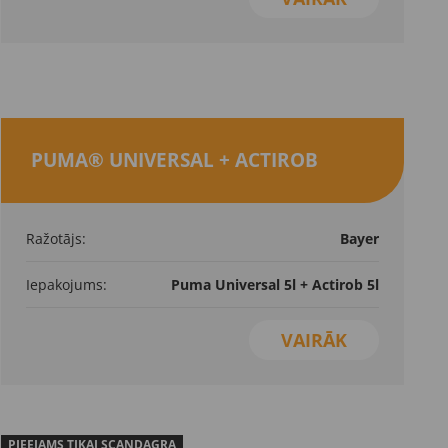
PUMA® UNIVERSAL + ACTIROB
Ražotājs:
Bayer
Iepakojums:
Puma Universal 5l + Actirob 5l
VAIRĀK
PIEEJAMS TIKAI SCANDAGRA