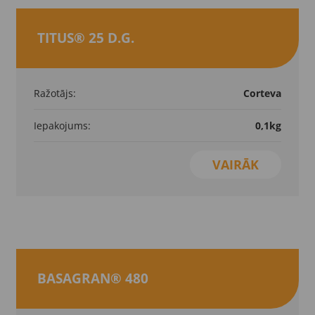
TITUS® 25 D.G.
Ražotājs:
Corteva
Iepakojums:
0,1kg
VAIRĀK
BASAGRAN® 480