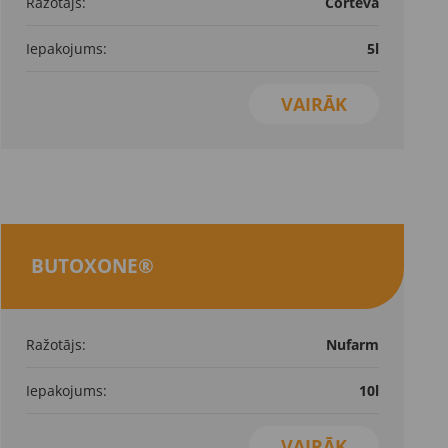
Ražotājs:
Corteva
Iepakojums:
5l
VAIRĀK
BUTOXONE®
Ražotājs:
Nufarm
Iepakojums:
10l
VAIRĀK