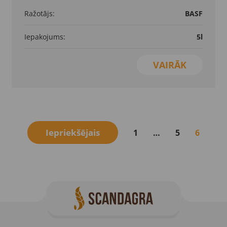
Ražotājs:
BASF
Iepakojums:
5l
VAIRĀK
Iepriekšējais
1
…
5
6