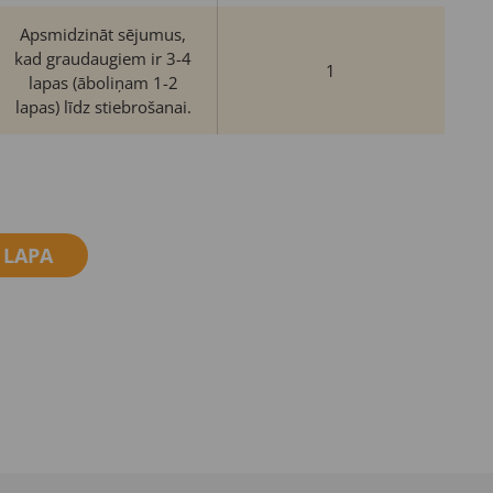
Apsmidzināt sējumus,
kad graudaugiem ir 3-4
1
lapas (āboliņam 1-2
lapas) līdz stiebrošanai.
 LAPA