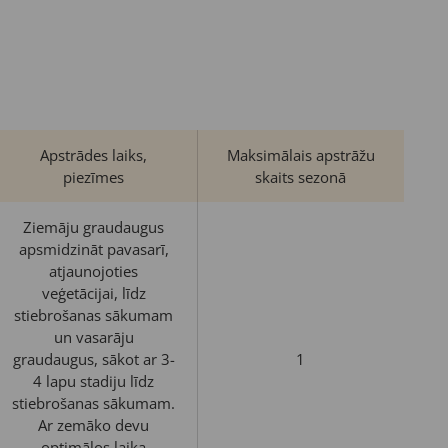
Apstrādes laiks,
Maksimālais apstrāžu
piezīmes
skaits sezonā
Ziemāju graudaugus
apsmidzināt pavasarī,
atjaunojoties
veģetācijai, līdz
stiebrošanas sākumam
un vasarāju
graudaugus, sākot ar 3-
1
4 lapu stadiju līdz
stiebrošanas sākumam.
Ar zemāko devu
optimālos laika