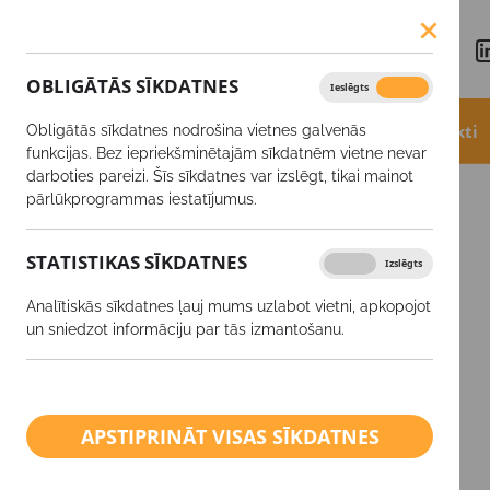
OBLIGĀTĀS SĪKDATNES
Ieslēgts
Izslēgts
Aktualitātes
Akcijas
Produkti
Obligātās sīkdatnes nodrošina vietnes galvenās
funkcijas. Bez iepriekšminētajām sīkdatnēm vietne nevar
darboties pareizi. Šīs sīkdatnes var izslēgt, tikai mainot
Produkti
Nufarm MCPA 750
pārlūkprogrammas iestatījumus.
STATISTIKAS SĪKDATNES
Ieslēgts
Izslēgts
SĒKLAS
Analītiskās sīkdatnes ļauj mums uzlabot vietni, apkopojot
Augu aizsardzības līdzekļi
un sniedzot informāciju par tās izmantošanu.
Minerālmēsli
Ārpussakņu mēslošanas
APSTIPRINĀT VISAS SĪKDATNES
līdzekļi
Kaļķis