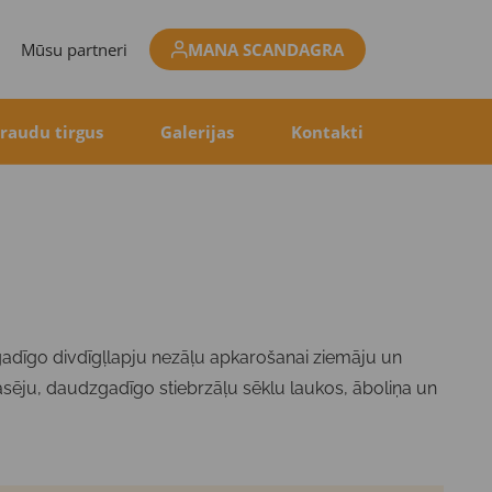
Mūsu partneri
MANA SCANDAGRA
raudu tirgus
Galerijas
Kontakti
gadīgo divdīgļlapju nezāļu apkarošanai ziemāju un
ēju, daudzgadīgo stiebrzāļu sēklu laukos, āboliņa un