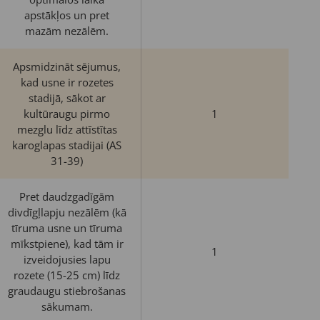
apstākļos un pret
mazām nezālēm.
Apsmidzināt sējumus,
kad usne ir rozetes
stadijā, sākot ar
kultūraugu pirmo
1
mezglu līdz attīstītas
karoglapas stadijai (AS
31-39)
Pret daudzgadīgām
divdīgļlapju nezālēm (kā
tīruma usne un tīruma
mīkstpiene), kad tām ir
1
izveidojusies lapu
rozete (15-25 cm) līdz
graudaugu stiebrošanas
sākumam.