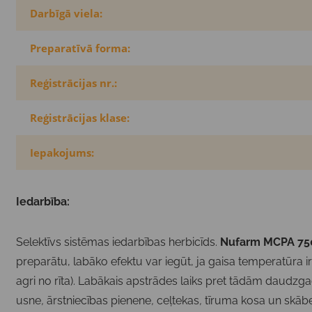
Darbīgā viela:
Preparatīvā forma:
Reģistrācijas nr.:
Reģistrācijas klase:
Iepakojums:
Iedarbība:
Selektīvs sistēmas iedarbības herbicīds.
Nufarm MCPA 75
preparātu, labāko efektu var iegūt, ja gaisa temperatūra ir
agri no rīta). Labākais apstrādes laiks pret tādām daudz
usne
,
ārstniecības pienene
,
ceļtekas
,
tīruma kosa un skābe