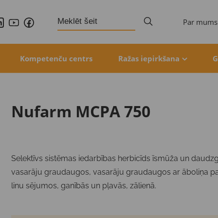
Search
Par mums
for:
Kompetenču centrs
Ražas iepirkšana
G
Nufarm MCPA 750
Selektīvs sistēmas iedarbības herbicīds īsmūža un daudz
vasarāju graudaugos, vasarāju graudaugos ar āboliņa pas
linu sējumos, ganībās un pļavās, zālienā.