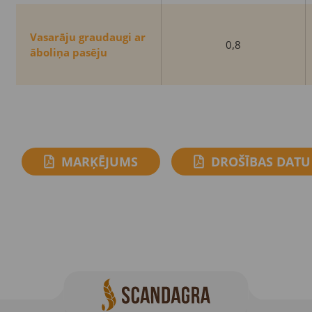
Vasarāju graudaugi ar
0,8
āboliņa pasēju
MARĶĒJUMS
DROŠĪBAS DATU