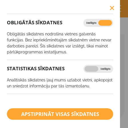
OBLIGĀTĀS SĪKDATNES
Ieslēgts
Izslēgts
Produkti
Amonija nitrāts PULAN®34.4
Obligātās sīkdatnes nodrošina vietnes galvenās
funkcijas. Bez iepriekšminētajām sīkdatnēm vietne nevar
SĒKLAS
darboties pareizi. Šīs sīkdatnes var izslēgt, tikai mainot
pārlūkprogrammas iestatījumus.
Augu aizsardzības līdzekļi
STATISTIKAS SĪKDATNES
Ieslēgts
Izslēgts
Minerālmēsli
Analītiskās sīkdatnes ļauj mums uzlabot vietni, apkopojot
Ārpussakņu mēslošanas līdzekļi
un sniedzot informāciju par tās izmantošanu.
Kaļķis
BIO saimniecībām
APSTIPRINĀT VISAS SĪKDATNES