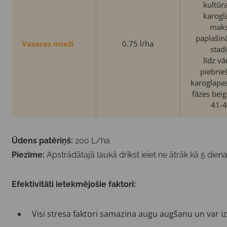
kultūr
karogl
maks
paplašin
Vasaras mieži
0.75 l/ha
stad
līdz v
piebrie
karoglapa
fāzes bei
41-4
Ūdens patēriņš:
200 L/ha
Piezīme:
Apstrādātajā laukā drīkst ieiet ne ātrāk kā 5 die
Efektivitāti ietekmējošie faktori:
Visi stresa faktori samazina augu augšanu un var 