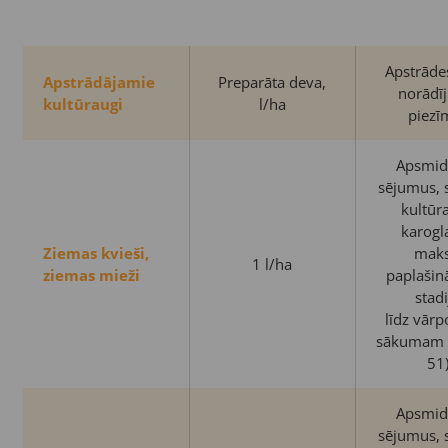
Apstrādes
Apstrādājamie
Preparāta deva,
norādī
kultūraugi
l/ha
piezī
Apsmid
sējumus, 
kultūr
karogl
Ziemas kvieši,
maks
1 l/ha
ziemas mieži
paplašin
stad
līdz vār
sākumam (
51
Apsmid
sējumus, 