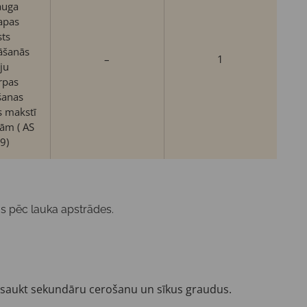
auga
apas
ts
āšanās
–
1
iju
ārpas
šanas
s makstī
gām ( AS
9)
nas pēc lauka apstrādes.
izsaukt sekundāru cerošanu un sīkus graudus.