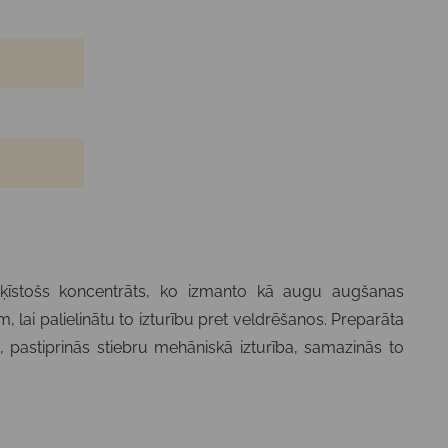
šķīstošs koncentrāts, ko izmanto kā augu augšanas
lai palielinātu to izturību pret veldrēšanos. Preparāta
 pastiprinās stiebru mehāniskā izturība, samazinās to