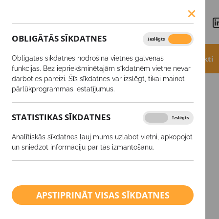
OBLIGĀTĀS SĪKDATNES
Ieslēgts
Izslēgts
Aktualitātes
Akcijas
Produkti
Obligātās sīkdatnes nodrošina vietnes galvenās
funkcijas. Bez iepriekšminētajām sīkdatnēm vietne nevar
darboties pareizi. Šīs sīkdatnes var izslēgt, tikai mainot
Produkti
Etefone™
pārlūkprogrammas iestatījumus.
STATISTIKAS SĪKDATNES
Ieslēgts
Izslēgts
SĒKLAS
Analītiskās sīkdatnes ļauj mums uzlabot vietni, apkopojot
Augu aizsardzības līdzekļi
un sniedzot informāciju par tās izmantošanu.
Minerālmēsli
Ārpussakņu mēslošanas
APSTIPRINĀT VISAS SĪKDATNES
līdzekļi
Kaļķis