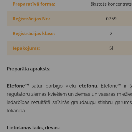
Preparatīvā forma:
šķīstošs koncentrāts
Reģistrācijas Nr.:
0759
Reģistrācijas klase:
2
Iepakojums:
5l
Preparāta apraksts:
Etefone™
satur darbīgo vielu
etefonu
. Etefone™ ir 
regulatoru ziemas kviešiem un ziemas un vasaras miežiem, 
iedarbības rezultātā saīsinās graudaugu stiebru garums,
lokanība.
Lietošanas laiks, devas: