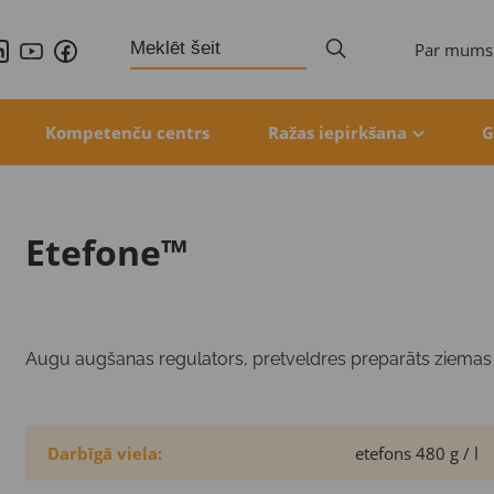
Search
Par mums
for:
Kompetenču centrs
Ražas iepirkšana
G
Etefone™
Augu augšanas regulators, pretveldres preparāts ziemas
Darbīgā viela:
etefons 480 g / l