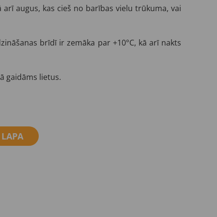
 arī augus, kas cieš no barības vielu trūkuma, vai
ināšanas brīdī ir zemāka par +10°C, kā arī nakts
ā gaidāms lietus.
 LAPA