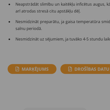
Neapstrādāt slimību un kaitēkļu inficētus augus, kā
arī atrodas stresā citu apstākļu dēļ.
Nesmidzināt preparātu, ja gaisa temperatūra smidz
salnu periodā.
Nesmidzināt uz sējumiem, ja tuvāko 4-5 stundu laik
MARĶĒJUMS
DROŠĪBAS DATU