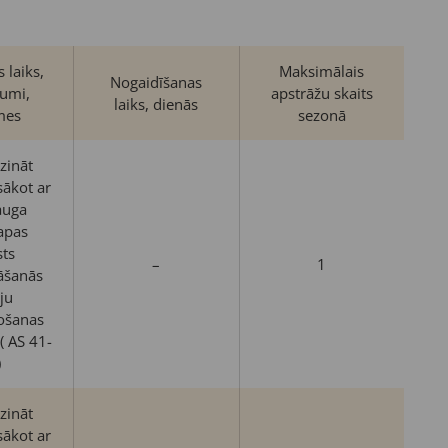
 laiks,
Maksimālais
Nogaidīšanas
jumi,
apstrāžu skaits
laiks, dienās
mes
sezonā
zināt
sākot ar
auga
apas
ts
–
1
āšanās
iju
pošanas
 AS 41-
)
zināt
sākot ar