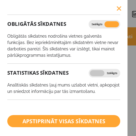
OBLIGĀTĀS SĪKDATNES
Ieslēgts
Izslēgts
Aktualitātes
Akcijas
Produkti
Obligātās sīkdatnes nodrošina vietnes galvenās
funkcijas. Bez iepriekšminētajām sīkdatnēm vietne nevar
darboties pareizi. Šīs sīkdatnes var izslēgt, tikai mainot
Produkti
ACTIV START
pārlūkprogrammas iestatījumus.
STATISTIKAS SĪKDATNES
Ieslēgts
Izslēgts
SĒKLAS
Analītiskās sīkdatnes ļauj mums uzlabot vietni, apkopojot
Augu aizsardzības līdzekļi
un sniedzot informāciju par tās izmantošanu.
Minerālmēsli
Ārpussakņu mēslošanas
APSTIPRINĀT VISAS SĪKDATNES
līdzekļi
Kaļķis