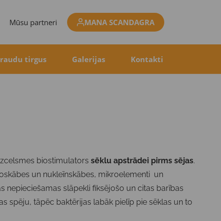
Mūsu partneri
MANA SCANDAGRA
raudu tirgus
Galerijas
Kontakti
 izcelsmes biostimulators
sēklu apstrādei pirms sējas
.
minoskābes un nukleīnskābes, mikroelementi un
as nepieciešamas slāpekli fiksējošo un citas barības
nas spēju, tāpēc baktērijas labāk pielīp pie sēklas un to