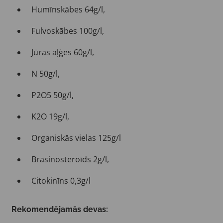
Humīnskābes 64g/l,
Fulvoskābes 100g/l,
Jūras aļģes 60g/l,
N 50g/l,
P2O5 50g/l,
K2O 19g/l,
Organiskās vielas 125g/l
Brasinosteroīds 2g/l,
Citokinīns 0,3g/l
Rekomendējamās devas: