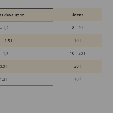
Ūdens
as
deva uz 1t
8 – 9 l
– 1,2 l
10 l
 – 1,5 l
10 – 20 l
– 1,3 l
20 l
0,2 l
10 l
1,3 l