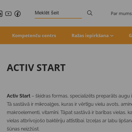
Search
Par mums
for:
Kompetenču centrs
Ražas iepirkšana
G
ACTIV START
Activ Start
– šķidras formas, specializēts preparāts augu
Tā sastāvā ir mikroaļģes, kuras ir vērtīgu vielu avots, a
makroelementi, vitamīni. Tāpat sastāvā ir barības vielas, k
vielas atbrīvojošo baktēriju attīstībai. Izceļas ar labu lipša
šūnas neizžūst.