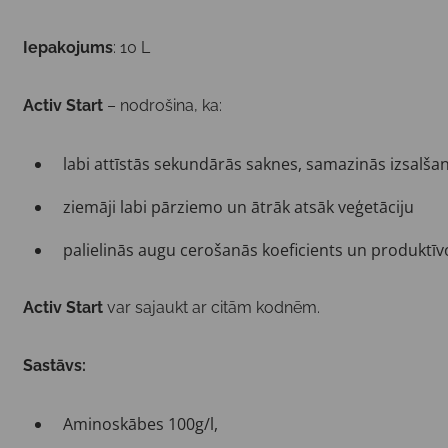
Iepakojums
: 10 L
Activ Start
– nodrošina, ka:
labi attīstās sekundārās saknes, samazinās izsalša
ziemāji labi pārziemo un ātrāk atsāk veģetāciju
palielinās augu cerošanās koeficients un produktīvo
Activ Start
var sajaukt ar citām kodnēm.
Sastāvs:
Aminoskābes 100g/l,