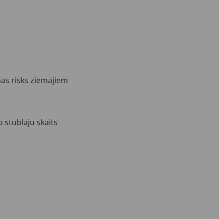
nas risks ziemājiem
 stublāju skaits