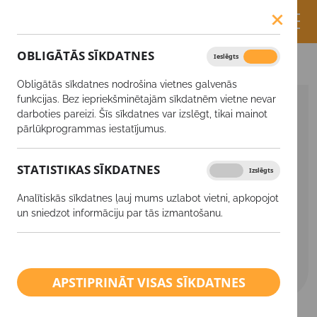
OBLIGĀTĀS SĪKDATNES
Ieslēgts
Izslēgts
Produkti
MAP (NP) 11-52
Obligātās sīkdatnes nodrošina vietnes galvenās
funkcijas. Bez iepriekšminētajām sīkdatnēm vietne nevar
SĒKLAS
darboties pareizi. Šīs sīkdatnes var izslēgt, tikai mainot
pārlūkprogrammas iestatījumus.
Augu aizsardzības līdzekļi
STATISTIKAS SĪKDATNES
Ieslēgts
Izslēgts
Minerālmēsli
Analītiskās sīkdatnes ļauj mums uzlabot vietni, apkopojot
Ārpussakņu mēslošanas līdzekļi
un sniedzot informāciju par tās izmantošanu.
Kaļķis
BIO saimniecībām
APSTIPRINĀT VISAS SĪKDATNES