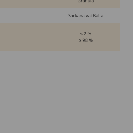
Granula
Sarkana vai Balta
≤ 2 %
≥ 98 %