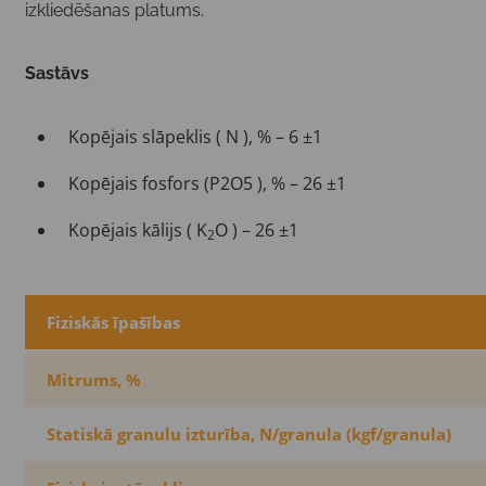
izkliedēšanas platums.
Sastāvs
Kopējais slāpeklis ( N ), % – 6 ±1
Kopējais fosfors (P2O5 ), % – 26 ±1
Kopējais kālijs ( K
O ) – 26 ±1
2
Fiziskās īpašības
Mitrums, %
Statiskā granulu izturība, N/granula (kgf/granula)