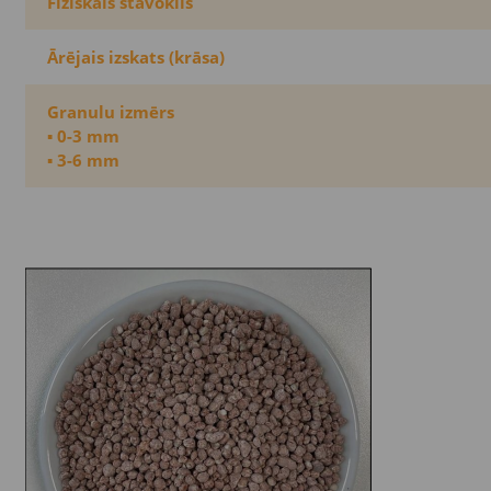
Fiziskais stāvoklis
Ārējais izskats (krāsa)
Granulu izmērs
▪ 0-3 mm
▪ 3-6 mm