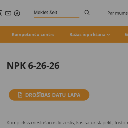
Search
Par mums
for:
Kompetenču centrs
Ražas iepirkšana
G
NPK 6-26-26
DROŠĪBAS DATU LAPA
Komplekss mēslošanas līdzeklis, kas satur slāpekli, fosfor