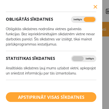
OBLIGĀTĀS SĪKDATNES
Ieslēgts
Izslēgts
Aktualitātes
Akcijas
Produkti
Obligātās sīkdatnes nodrošina vietnes galvenās
funkcijas. Bez iepriekšminētajām sīkdatnēm vietne nevar
darboties pareizi. Šīs sīkdatnes var izslēgt, tikai mainot
Produkti
NPK 6-26-26
pārlūkprogrammas iestatījumus.
STATISTIKAS SĪKDATNES
Ieslēgts
Izslēgts
SĒKLAS
Analītiskās sīkdatnes ļauj mums uzlabot vietni, apkopojot
Augu aizsardzības līdzekļi
un sniedzot informāciju par tās izmantošanu.
Minerālmēsli
Ārpussakņu mēslošanas
APSTIPRINĀT VISAS SĪKDATNES
līdzekļi
Kaļķis