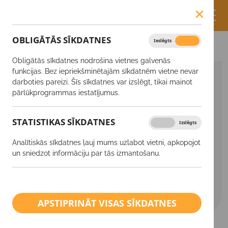
OBLIGĀTĀS SĪKDATNES
Ieslēgts
Izslēgts
Produkti
Terpal®
Obligātās sīkdatnes nodrošina vietnes galvenās
funkcijas. Bez iepriekšminētajām sīkdatnēm vietne nevar
SĒKLAS
darboties pareizi. Šīs sīkdatnes var izslēgt, tikai mainot
pārlūkprogrammas iestatījumus.
Augu aizsardzības līdzekļi
STATISTIKAS SĪKDATNES
Ieslēgts
Izslēgts
Minerālmēsli
Analītiskās sīkdatnes ļauj mums uzlabot vietni, apkopojot
Ārpussakņu mēslošanas līdzekļi
un sniedzot informāciju par tās izmantošanu.
Kaļķis
BIO saimniecībām
APSTIPRINĀT VISAS SĪKDATNES