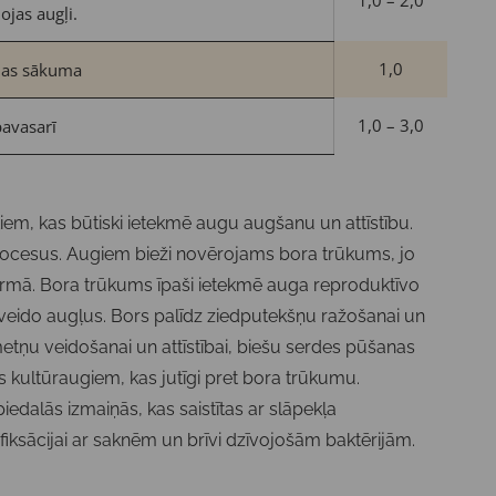
1,0 – 2,0
ojas augļi.
1,0
nas sākuma
1,0 – 3,0
pavasarī
iem, kas būtiski ietekmē augu augšanu un attīstību.
ocesus. Augiem bieži novērojams bora trūkums, jo
rmā. Bora trūkums īpaši ietekmē auga reproduktīvo
eido augļus. Bors palīdz ziedputekšņu ražošanai un
metņu veidošanai un attīstībai, biešu serdes pūšanas
 kultūraugiem, kas jutīgi pret bora trūkumu.
edalās izmaiņās, kas saistītas ar slāpekļa
fiksācijai ar saknēm un brīvi dzīvojošām baktērijām.