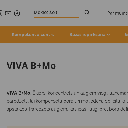
Search
Par mums
for:
Kompetenču centrs
Ražas iepirkšana
G
VIVA B+Mo
VIVA B+Mo.
Šķidrs, koncentrēts un augiem viegli uzņemam
paredzēts, lai kompensētu bora un molibdēna deficītu krit
apstākļos. Paredzēts augiem, kas īpaši jutīgi pret bora defi