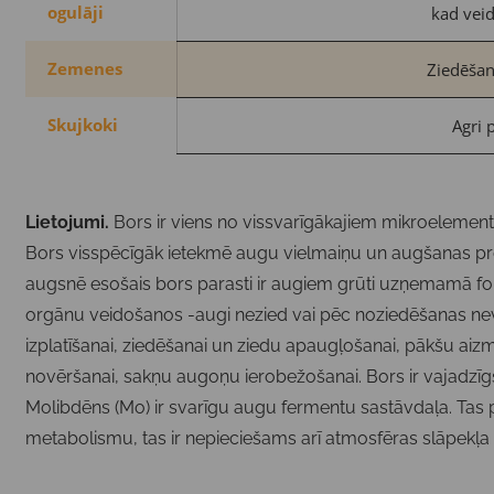
ogulāji
kad veid
Zemenes
Ziedēša
Skujkoki
Agri 
Lietojumi.
Bors ir viens no vissvarīgākajiem mikroelement
Bors visspēcīgāk ietekmē augu vielmaiņu un augšanas pr
augsnē esošais bors parasti ir augiem grūti uzņemamā fo
orgānu veidošanos -augi nezied vai pēc noziedēšanas nev
izplatīšanai, ziedēšanai un ziedu apaugļošanai, pākšu aiz
novēršanai, sakņu augoņu ierobežošanai. Bors ir vajadzīgs
Molibdēns (Mo) ir svarīgu augu fermentu sastāvdaļa. Tas pi
metabolismu, tas ir nepieciešams arī atmosfēras slāpekļa 