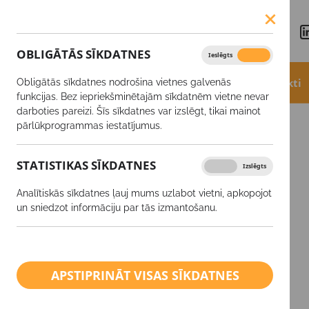
OBLIGĀTĀS SĪKDATNES
Ieslēgts
Izslēgts
Aktualitātes
Akcijas
Produkti
Obligātās sīkdatnes nodrošina vietnes galvenās
funkcijas. Bez iepriekšminētajām sīkdatnēm vietne nevar
darboties pareizi. Šīs sīkdatnes var izslēgt, tikai mainot
Produkti
VIVA B+Mo
pārlūkprogrammas iestatījumus.
STATISTIKAS SĪKDATNES
Ieslēgts
Izslēgts
SĒKLAS
Analītiskās sīkdatnes ļauj mums uzlabot vietni, apkopojot
Augu aizsardzības līdzekļi
un sniedzot informāciju par tās izmantošanu.
Minerālmēsli
Ārpussakņu mēslošanas
APSTIPRINĀT VISAS SĪKDATNES
līdzekļi
Kaļķis