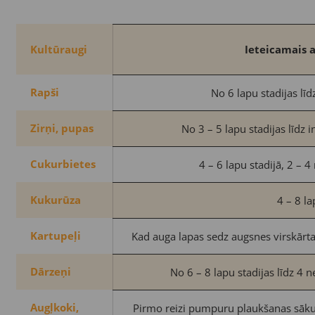
Kultūraugi
Ieteicamais a
Rapši
No 6 lapu stadijas līd
Zirņi, pupas
No 3 – 5 lapu stadijas līdz
Cukurbietes
4 – 6 lapu stadijā, 2 – 4
Kukurūza
4 – 8 la
Kartupeļi
Kad auga lapas sedz augsnes virskārtas
Dārzeņi
No 6 – 8 lapu stadijas līdz 4
Augļkoki,
Pirmo reizi pumpuru plaukšanas sāku