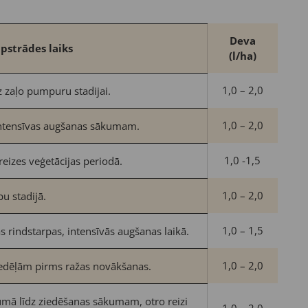
Deva
pstrādes laiks
(
l/ha)
1,0 – 2,0
z zaļo pumpuru stadijai.
1,0 – 2,0
 intensīvas augšanas sākumam.
1,0 -1,5
 reizes veģetācijas periodā.
1,0 – 2,0
pu stadijā.
1,0 – 1,5
 rindstarpas, intensīvās augšanas laikā.
1,0 – 2,0
 nedēļām pirms ražas novākšanas.
mā līdz ziedēšanas sākumam, otro reizi