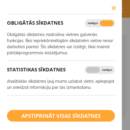
OBLIGĀTĀS SĪKDATNES
Ieslēgts
Izslēgts
Produkti
YaraMila® NPK(S) 13-24-12(8)
Obligātās sīkdatnes nodrošina vietnes galvenās
funkcijas. Bez iepriekšminētajām sīkdatnēm vietne nevar
SĒKLAS
darboties pareizi. Šīs sīkdatnes var izslēgt, tikai mainot
pārlūkprogrammas iestatījumus.
Augu aizsardzības līdzekļi
STATISTIKAS SĪKDATNES
Ieslēgts
Izslēgts
Minerālmēsli
Analītiskās sīkdatnes ļauj mums uzlabot vietni, apkopojot
Ārpussakņu mēslošanas līdzekļi
un sniedzot informāciju par tās izmantošanu.
Kaļķis
BIO saimniecībām
APSTIPRINĀT VISAS SĪKDATNES