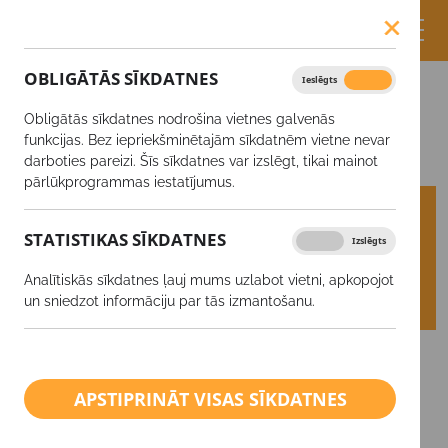
OBLIGĀTĀS SĪKDATNES
Ieslēgts
Izslēgts
Sertifikāti
Obligātās sīkdatnes nodrošina vietnes galvenās
Sertifikāti
funkcijas. Bez iepriekšminētajām sīkdatnēm vietne nevar
darboties pareizi. Šīs sīkdatnes var izslēgt, tikai mainot
pārlūkprogrammas iestatījumus.
Graudu iepirkšanas punkti
Ražas iepircēji
STATISTIKAS SĪKDATNES
Ieslēgts
Izslēgts
Biržas cenas
Ražas iepirkšanas līgumi
Analītiskās sīkdatnes ļauj mums uzlabot vietni, apkopojot
un sniedzot informāciju par tās izmantošanu.
Kvalitātes rādītāji
Pirmapstrādes izcenojumi
Sertifikāti
APSTIPRINĀT VISAS SĪKDATNES