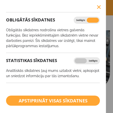
OBLIGĀTĀS SĪKDATNES
Ieslēgts
Izslēgts
Graudu ziņas
Graudu tirgus apskats
Obligātās sīkdatnes nodrošina vietnes galvenās
funkcijas. Bez iepriekšminētajām sīkdatnēm vietne nevar
darboties pareizi. Šīs sīkdatnes var izslēgt, tikai mainot
pārlūkprogrammas iestatījumus.
STATISTIKAS SĪKDATNES
Ieslēgts
Izslēgts
Analītiskās sīkdatnes ļauj mums uzlabot vietni, apkopojot
un sniedzot informāciju par tās izmantošanu.
20/03/2026
APSTIPRINĀT VISAS SĪKDATNES
Graudu tirgus