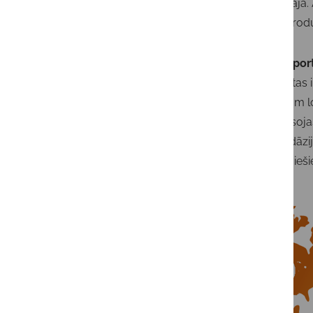
eksportētāja.
un zivju prod
Sojas ekspor
tāpēc, ka tas 
iet uz divām 
pret ASV soja
un Dienvidāzij
uz ASV kvieš