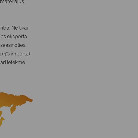
okmateriālus
rā. Ne tikai
ules eksporta
saasinoties,
u (4% importa)
 arī ietekme