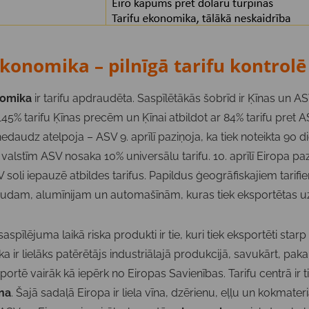
onomika – pilnīgā tarifu kontrolē
omika
ir tarifu apdraudēta. Saspīlētākās šobrīd ir Ķīnas un AS
145% tarifu Ķīnas precēm un Ķīnai atbildot ar 84% tarifu pret A
nedaudz atelpoja – ASV 9. aprīlī paziņoja, ka tiek noteikta 90 
alstīm ASV nosaka 10% universālu tarifu. 10. aprīlī Eiropa paz
 soli iepauzē atbildes tarifus. Papildus ģeogrāfiskajiem tarifi
raudam, alumīnijam un automašīnām, kuras tiek eksportētas u
spīlējuma laikā riska produkti ir tie, kuri tiek eksportēti sta
 ir lielāks patērētājs industriālajā produkcijā, savukārt, pa
ortē vairāk kā iepērk no Eiropas Savienības. Tarifu centrā ir t
na
. Šajā sadaļā Eiropa ir liela vīna, dzērienu, eļļu un kokmater