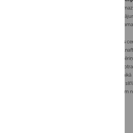
likmes samaz
paaugstinājumu
neviena sama
Degvielas
ce
BRENT jēlnaft
naftas patēri
ieguvi no otr
mēneša laikā
nepilniem 18%
prognozēm n