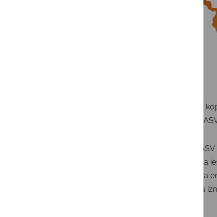
Vienlaikus ko
kā iepērk. ASV
Inflācija
ASV 
mēnesī bija ie
bija balstīta
transporta iz