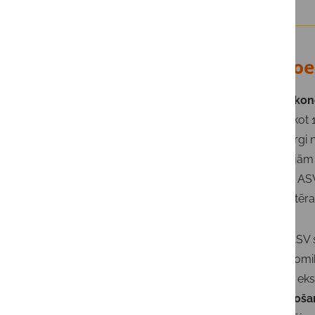
Makroek
Globālā
ekon
ASV uzliekot 
pasaulē tirgi 
kurā pārējām v
atbildē uz ASV
25% tarifs tē
Eiropas-ASV sa
ASV ekonomika
sfērā ASV eksp
preču
ražoša