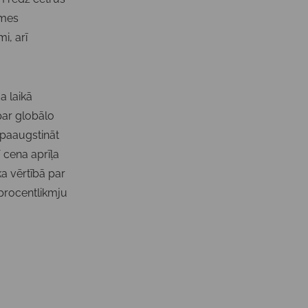
kmes
i, arī
a laikā
par globālo
 paaugstināt
 cena aprīļa
a vērtībā par
 procentlikmju