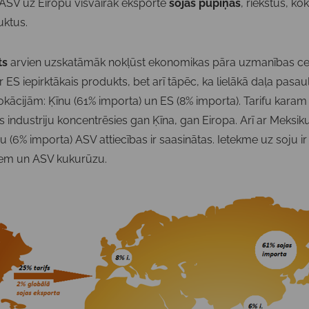
 ASV uz Eiropu visvairāk eksportē
sojas pupiņas
, riekstus, k
uktus.
ts
arvien uzskatāmāk nokļūst ekonomikas pāra uzmanības cent
ir ES iepirktākais produkts, bet arī tāpēc, ka lielākā daļa pasa
lokācijām: Ķīnu (61% importa) un ES (8% importa). Tarifu karam 
s industriju koncentrēsies gan Ķīna, gan Eiropa. Arī ar Meksik
u (6% importa) ASV attiecības ir saasinātas. Ietekme uz soju ir
iem un ASV kukurūzu.