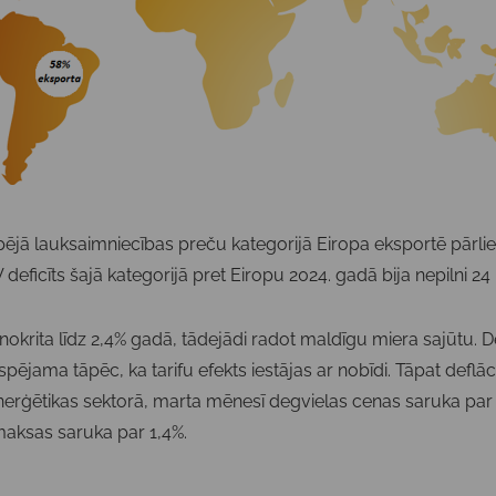
pējā lauksaimniecības preču kategorijā Eiropa eksportē pārlie
 deficīts šajā kategorijā pret Eiropu 2024. gadā bija nepilni 24 
nokrita līdz 2,4% gadā, tādejādi radot maldīgu miera sajūtu. D
spējama tāpēc, ka tarifu efekts iestājas ar nobīdi. Tāpat deflāc
 enerģētikas sektorā, marta mēnesī degvielas cenas saruka par
maksas saruka par 1,4%.