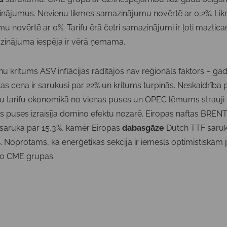
inājumus. Nevienu likmes samazinājumu novērtē ar 0,2%. Li
 novērtē ar 0%. Tarifu ērā četri samazinājumi ir ļoti mazticam
zinājuma iespēja ir vērā ņemama.
nu kritums ASV inflācijas rādītājos nav reģionāls faktors – gad
as cena ir sarukusi par 22% un kritums turpinās. Neskaidrība 
ņu tarifu ekonomikā no vienas puses un OPEC lēmums strauji
as puses izraisīja domino efektu nozarē. Eiropas naftas BRENT
 saruka par 15,3%, kamēr Eiropas
dabasgāze
Dutch TTF saruk
. Noprotams, ka enerģētikas sekcija ir iemesls optimistiskām
o CME grupas.