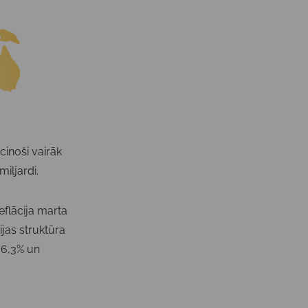
cinoši vairāk
miljardi.
eflācija marta
ijas struktūra
 6,3% un