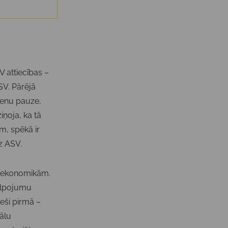
V attiecības –
SV. Pārējā
dienu pauze,
iņoja, ka tā
em, spēkā ir
z ASV.
rp ekonomikām.
kalpojumu
ieši pirmā –
iālu