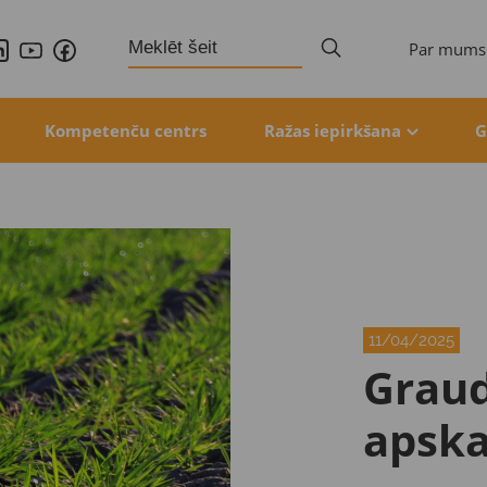
Search
Par mums
for:
Kompetenču centrs
Ražas iepirkšana
G
11/04/2025
Graud
apska