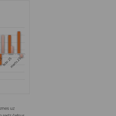
likmes uz
 redz četrus