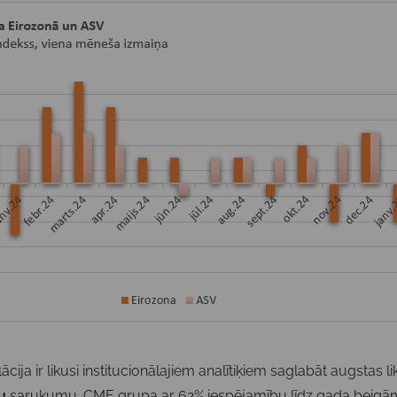
cija ir likusi institucionālajiem analītiķiem saglabāt augstas 
u
sarukumu. CME grupa ar 62% iespējamību līdz gada beigām