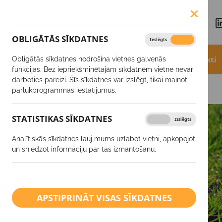
OBLIGĀTĀS SĪKDATNES
Ieslēgts
Izslēgts
Aktualitātes
Akcijas
Produkti
Obligātās sīkdatnes nodrošina vietnes galvenās
funkcijas. Bez iepriekšminētajām sīkdatnēm vietne nevar
darboties pareizi. Šīs sīkdatnes var izslēgt, tikai mainot
Graudu ziņas
Graudu tirgus apskats
pārlūkprogrammas iestatījumus.
STATISTIKAS SĪKDATNES
Ieslēgts
Izslēgts
Analītiskās sīkdatnes ļauj mums uzlabot vietni, apkopojot
un sniedzot informāciju par tās izmantošanu.
APSTIPRINĀT VISAS SĪKDATNES