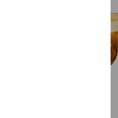
Jaunākās ziņas
31/07/2026
Graudu un minerālmēslu tirgus apskats
Tendences un prognozes uz 31.07.2026.